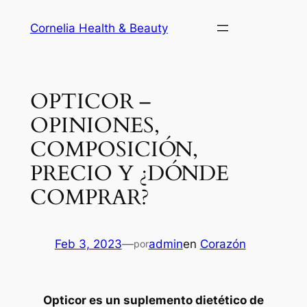
Saltar
Cornelia Health & Beauty
al
contenido
OPTICOR –
OPINIONES,
COMPOSICIÓN,
PRECIO Y ¿DÓNDE
COMPRAR?
Feb 3, 2023
—
admin
en
Corazón
por
Opticor es un suplemento dietético de