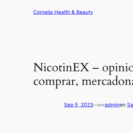
Saltar
Cornelia Health & Beauty
al
contenido
NicotinEX – opinion
comprar, mercadon
Sep 5, 2023
—
admin
en
Sa
por