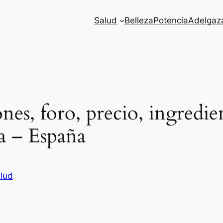
Salud
Belleza
Potencia
Adelgaz
es, foro, precio, ingredie
a – España
lud